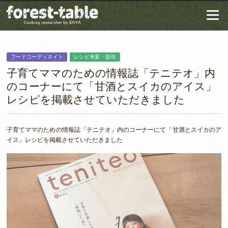
Skip
to
Menu
content
フードコーディネイト
レシピ考案・提供
子育てママのための情報誌「テニテオ」内
のコーナーにて「甘酒とスイカのアイス」
レシピを掲載させていただきました
子育てママのための情報誌「テニテオ」内のコーナーにて「甘酒とスイカのア
イス」レシピを掲載させていただきました